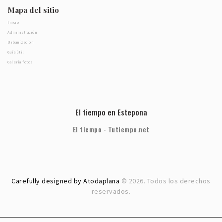
Mapa del sitio
Inicio
Administración
Urbanizacion
Guía útil
Galería fotos
El tiempo en Estepona
El tiempo - Tutiempo.net
Carefully designed by Atodaplana
© 2026. Todos los derechos
reservados.