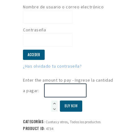
Nombre de usuario o correo electrónico
Contraseña
¿Has olvidado tu contraseña?
Enter the amount to pay - Ingrese la cantidad
a pagar:
Cuotas
BUY NOW
y
pagos
CATEGORÍAS:
,
Cuotas y otros
Todos los productos
extraordinarios
PRODUCT ID:
4734
cantidad