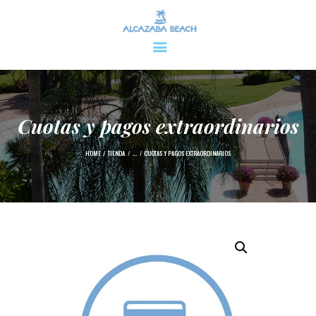
Cuotas y pagos extraordinarios
INICIO
ÁREA PRIVADA
HOME
TIENDA
...
CUOTAS Y PAGOS EXTRAORDINARIOS
INFORMACIÓN
CONTACTO