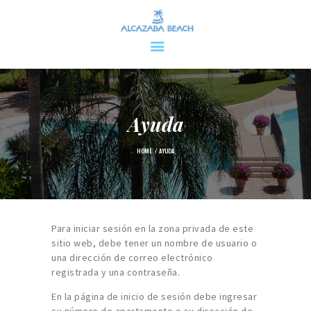
Ayuda
INICIO
ÁREA PRIVADA
HOME
AYUDA
INFORMACIÓN
CONTACTO
Para iniciar sesión en la zona privada de este
sitio web, debe tener un nombre de usuario o
una dirección de correo electrónico
registrada y una contraseña.
En la página de inicio de sesión debe ingresar
su número de apartamento o su dirección de