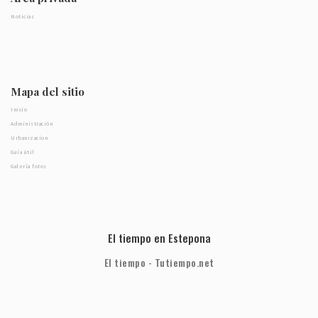
Noticias
Mapa del sitio
Inicio
Administración
Urbanizacion
Guía útil
Galería fotos
El tiempo en Estepona
El tiempo - Tutiempo.net