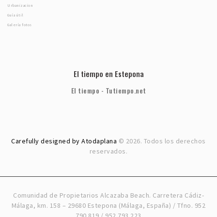
Urbanizacion
Guía útil
Galería fotos
El tiempo en Estepona
El tiempo - Tutiempo.net
Carefully designed by Atodaplana
© 2026. Todos los derechos
reservados.
Comunidad de Propietarios Alcazaba Beach. Carretera Cádiz-
Málaga, km. 158 – 29680 Estepona (Málaga, España) / Tfno. 952
790 819 / 952 793 223