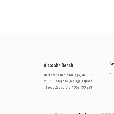
Ár
Alcazaba Beach
Not
Carretera Cádiz-Málaga, km. 158
29680 Estepona (Málaga, España)
Tfno. 952 790 819 / 952 793 223