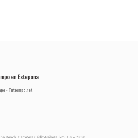
iempo en Estepona
mpo - Tutiempo.net
ba Beach. Carretera Cádiz-Málaga, km. 158 – 29680