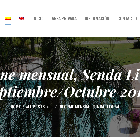
INICIO
ÁREA PRIVADA
INFORMACIÓN
CONTACTO
INICIO
ÁREA PRIVADA
INFORMACIÓN
CONTACTO
me mensual, Senda Li
ptiembre/Octubre 20
HOME
ALL POSTS
...
INFORME MENSUAL, SENDA LITORAL...