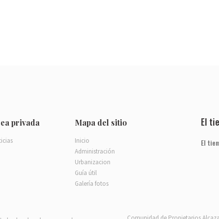
El t
ea privada
Mapa del sitio
icias
Inicio
El tie
Administración
Urbanizacion
Guía útil
Galería fotos
Comunidad de Propietarios Alcaza