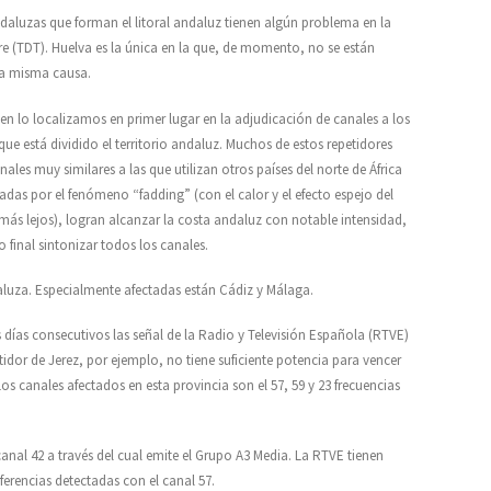
ndaluzas que forman el litoral andaluz tienen algún problema en la
stre (TDT). Huelva es la única en la que, de momento, no se están
 la misma causa.
igen lo localizamos en primer lugar en la adjudicación de canales a los
 que está dividido el territorio andaluz. Muchos de estos repetidores
les muy similares a las que utilizan otros países del norte de África
das por el fenómeno “fadding” (con el calor y el efecto espejo del
 más lejos), logran alcanzar la costa andaluz con notable intensidad,
 final sintonizar todos los canales.
aluza. Especialmente afectadas están Cádiz y Málaga.
 días consecutivos las señal de la Radio y Televisión Española (RTVE)
tidor de Jerez, por ejemplo, no tiene suficiente potencia para vencer
os canales afectados en esta provincia son el 57, 59 y 23 frecuencias
anal 42 a través del cual emite el Grupo A3 Media. La RTVE tienen
erencias detectadas con el canal 57.