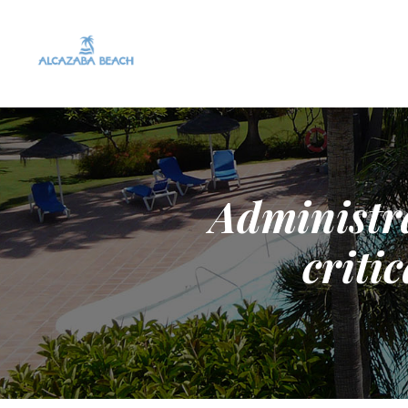
Administra
criti