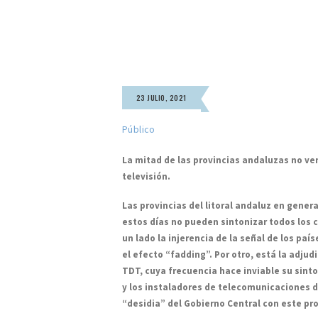
23 JULIO, 2021
Público
La mitad de las provincias andaluzas no ve
televisión.
Las provincias del litoral andaluz en genera
estos días no pueden sintonizar todos los c
un lado la injerencia de la señal de los pa
el efecto “fadding”. Por otro, está la adjud
TDT, cuya frecuencia hace inviable su sint
y los instaladores de telecomunicaciones de
“desidia” del Gobierno Central con este pro