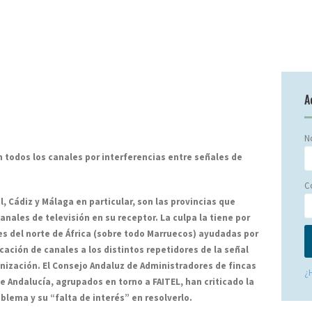
A
No
n todos los canales por interferencias entre señales de
C
l, Cádiz y Málaga en particular, son las provincias que
anales de televisión en su receptor. La culpa la tiene por
íses del norte de África (sobre todo Marruecos) ayudadas por
icación de canales a los distintos repetidores de la señal
onización. El Consejo Andaluz de Administradores de fincas
¿
 Andalucía, agrupados en torno a FAITEL, han criticado la
blema y su “falta de interés” en resolverlo.