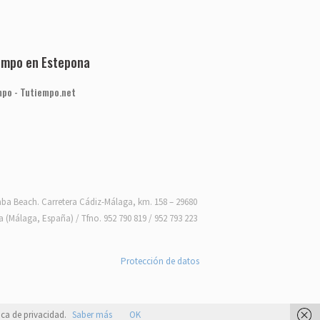
iempo en Estepona
mpo - Tutiempo.net
ba Beach. Carretera Cádiz-Málaga, km. 158 – 29680
 (Málaga, España) / Tfno. 952 790 819 / 952 793 223
Protección de datos
ica de privacidad.
Saber más
OK