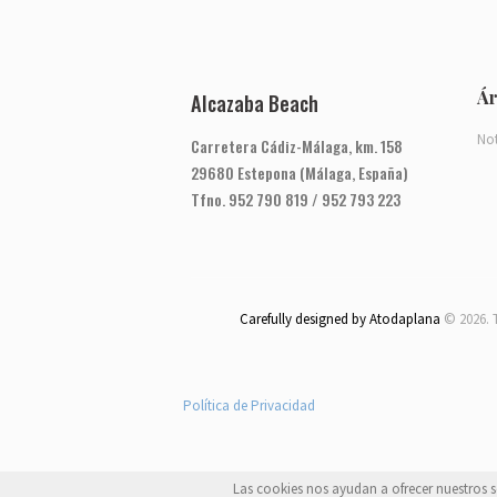
Ár
Alcazaba Beach
Not
Carretera Cádiz-Málaga, km. 158
29680 Estepona (Málaga, España)
Tfno. 952 790 819 / 952 793 223
Carefully designed by Atodaplana
© 2026. 
Política de Privacidad
Las cookies nos ayudan a ofrecer nuestros ser