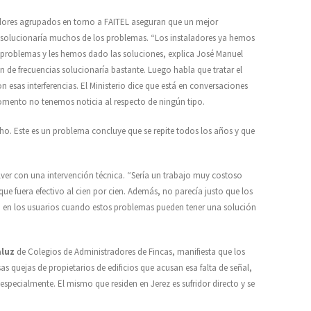
adores agrupados en torno a FAITEL aseguran que un mejor
s solucionaría muchos de los problemas. “Los instaladores ya hemos
 problemas y les hemos dado las soluciones, explica José Manuel
n de frecuencias solucionaría bastante. Luego habla que tratar el
sas interferencias. El Ministerio dice que está en conversaciones
mento no tenemos noticia al respecto de ningún tipo.
o. Este es un problema concluye que se repite todos los años y que
lver con una intervención técnica. “Sería un trabajo muy costoso
que fuera efectivo al cien por cien. Además, no parecía justo que los
ran en los usuarios cuando estos problemas pueden tener una solución
aluz
de Colegios de Administradores de Fincas, manifiesta que los
s quejas de propietarios de edificios que acusan esa falta de señal,
 especialmente. El mismo que residen en Jerez es sufridor directo y se