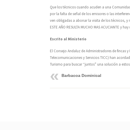
Que los técnicos cuando acuden a una Comunidad, 
por la falta de señal de los emisores o las interfe
ven obligadas a abonar la visita de los técnicos, y
ESTE AÑO RESULTA MUCHO MAS ACUCIANTE y hay m
Escrito al Ministerio
El Consejo Andaluz de Administradores de fincas y
Telecomunicaciones y Servicios TICC) han acordado r
Turismo para buscar “juntos” una solución a esto
Barbacoa Dominical