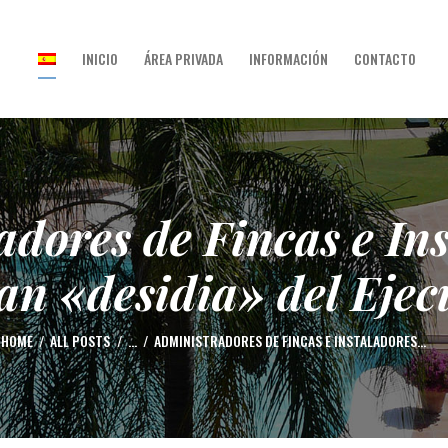
INICIO
INICIO
ÁREA PRIVADA
INFORMACIÓN
CONTACTO
ÁREA PRIVADA
INFORMACIÓN
CONTACTO
dores de Fincas e In
can «desidia» del Ejec
HOME
ALL POSTS
...
ADMINISTRADORES DE FINCAS E INSTALADORES...