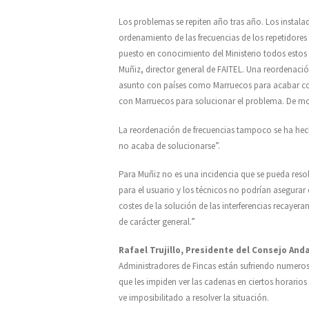
Los problemas se repiten año tras año. Los instal
ordenamiento de las frecuencias de los repetidore
puesto en conocimiento del Ministerio todos estos
Muñiz, director general de FAITEL. Una reordenació
asunto con países como Marruecos para acabar con e
con Marruecos para solucionar el problema. De mo
La reordenación de frecuencias tampoco se ha hech
no acaba de solucionarse”.
Para Muñiz no es una incidencia que se pueda reso
para el usuario y los técnicos no podrían asegurar 
costes de la solución de las interferencias recaye
de carácter general.”
Rafael Trujillo, Presidente del Consejo And
Administradores de Fincas están sufriendo numerosa
que les impiden ver las cadenas en ciertos horarios
ve imposibilitado a resolver la situación.