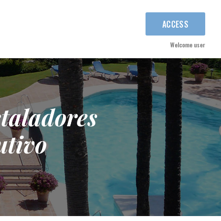
ACCESS
Welcome user
staladores
utivo